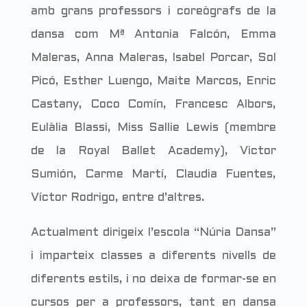
amb grans professors i coreògrafs de la
dansa com Mª Antonia Falcón, Emma
Maleras, Anna Maleras, Isabel Porcar, Sol
Picó, Esther Luengo, Maite Marcos, Enric
Castany, Coco Comín, Francesc Albors,
Eulàlia Blassi, Miss Sallie Lewis (membre
de la Royal Ballet Academy), Victor
Sumión, Carme Martí, Claudia Fuentes,
Víctor Rodrigo, entre d’altres.
Actualment dirigeix l’escola “Núria Dansa”
i imparteix classes a diferents nivells de
diferents estils, i no deixa de formar-se en
cursos per a professors, tant en dansa